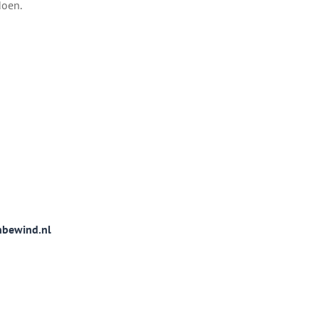
doen.
nbewind.nl