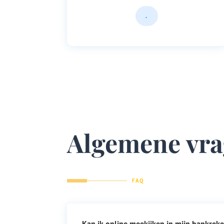
.
Algemene vr
FAQ
Kan ik online meekijken in mijn bankrek