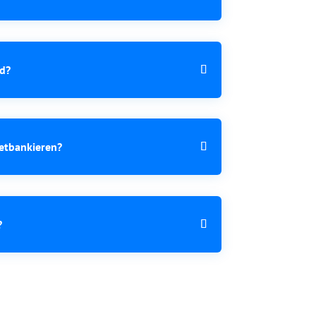
nd?
retbankieren?
?