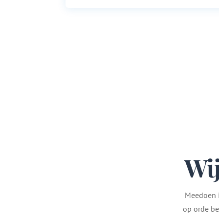
Wij
Meedoen in
op orde be