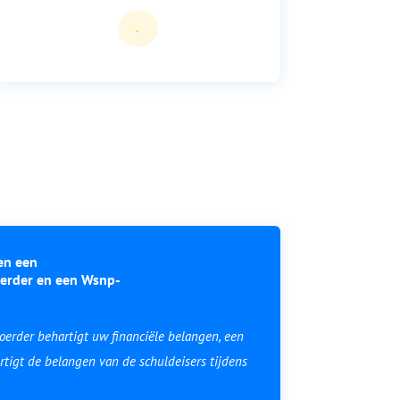
.
sen een
erder en een Wsnp-
rder behartigt uw financiële belangen, een
igt de belangen van de schuldeisers tijdens