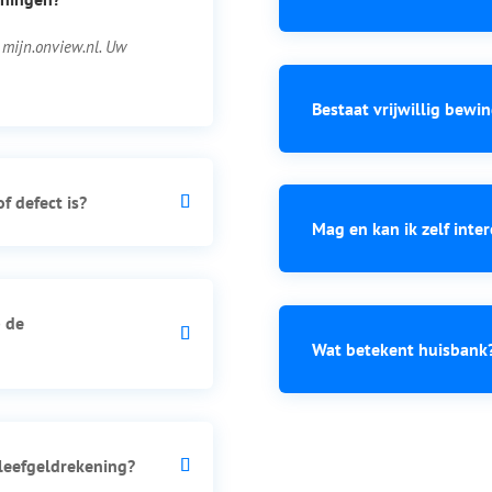
 mijn.onview.nl. Uw
Bestaat vrijwillig bewi
f defect is?
Mag en kan ik zelf inte
p de
Wat betekent huisbank
 leefgeldrekening?