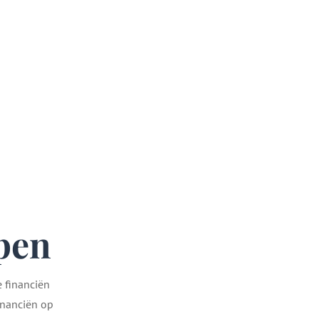
lpen
e financiën
inanciën op